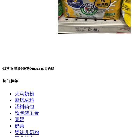
62马币 雀巢800克Omega gold奶粉
热门标签
大马奶粉
厨房材料
汤料药包
预包装主食
豆奶
奶茶
婴幼儿奶粉