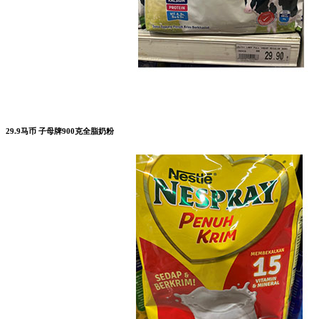
29.9马币 子母牌900克全脂奶粉