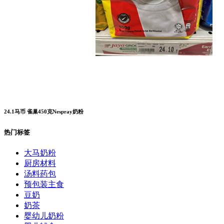
24.1马币 雀巢450克Nespray奶粉
热门标签
大马奶粉
厨房材料
汤料药包
预包装主食
豆奶
奶茶
婴幼儿奶粉