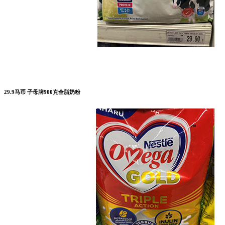
29.9马币 子母牌900克全脂奶粉